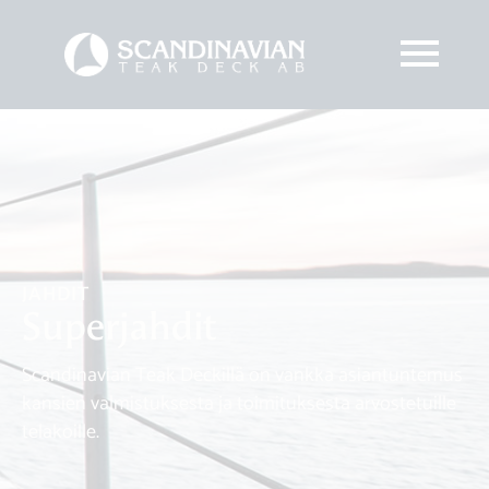
JAHDIT
Superjahdit
Scandinavian Teak Deckillä on vankka asiantuntemus
kansien valmistuksesta ja toimituksesta arvostetuille
telakoille.