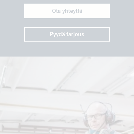
Ota yhteyttä
Pyydä tarjous