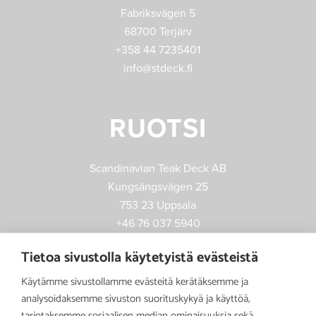
Fabriksvägen 5
68700 Terjärv
+358 44 7235401
info@stdeck.fi
RUOTSI
Scandinavian Teak Deck AB
Kungsängsvägen 25
753 23 Uppsala
+46 76 037 5940
jonas.mard@stdeck.fi
Tietoa sivustolla käytetyistä evästeistä
Käytämme sivustollamme evästeitä kerätäksemme ja
analysoidaksemme sivuston suorituskykyä ja käyttöä,
tarjotaksemme sosiaalisen median ominaisuuksia sekä