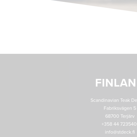
FINLA
Scandinavian Teak D
Fabriksvägen 5
68700 Terjärv
+358 44 723540
info@stdeck.fi