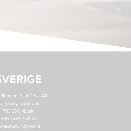
SVERIGE
dinavian Teak Deck AB
Kungsängsvägen 25
753 23 Uppsala
+46 76 037 5940
onas.mard@stdeck.fi