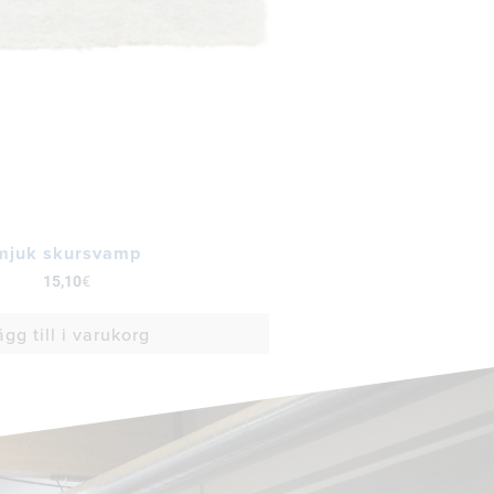
mjuk skursvamp
15,10
€
ägg till i varukorg