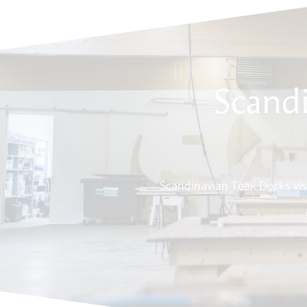
Scand
Scandinavian Teak Decks visi