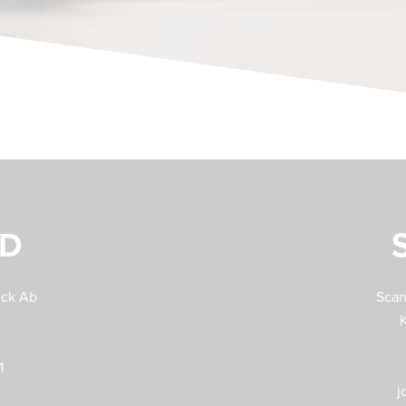
ND
eck Ab
Scan
1
j