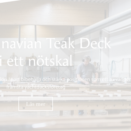
inavian Teak Deck
i ett nötskal
on är att bibehålla och stärka positionen som ett av världe
främsta yachtdäcksföretag
Läs mer