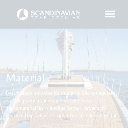
Material
Det växande intresset för moderna däcksmaterial är
en tydlig trend i yachtvärlden. Syntetiska
däcksmaterial fås i oändliga former, färger och
texturer. Upptäck vårt stora utbud av däcksmaterial.