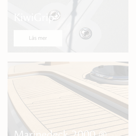
KiwiGrip
Läs mer
Marinedeck 2000 ®