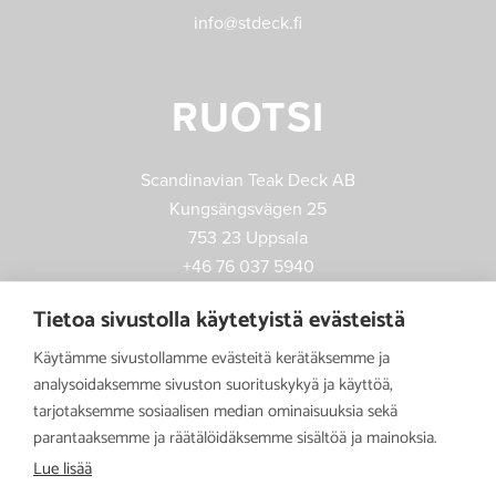
info@stdeck.fi
RUOTSI
Scandinavian Teak Deck AB
Kungsängsvägen 25
753 23 Uppsala
+46 76 037 5940
jonas.mard@stdeck.fi
Tietoa sivustolla käytetyistä evästeistä
Käytämme sivustollamme evästeitä kerätäksemme ja
analysoidaksemme sivuston suorituskykyä ja käyttöä,
tarjotaksemme sosiaalisen median ominaisuuksia sekä
parantaaksemme ja räätälöidäksemme sisältöä ja mainoksia.
Lue lisää
Tietosuojaseloste