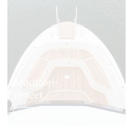
Moottori-
veneet
Lue lisää