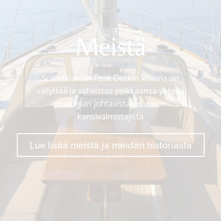
Meistä
Scandinavian Teak Deckin visiona on
säilyttää ja vahvistaa paikkaansa yhtenä
maailman johtavista veneiden
kansivalmistajista
Lue lisää meistä ja meidän historiasta